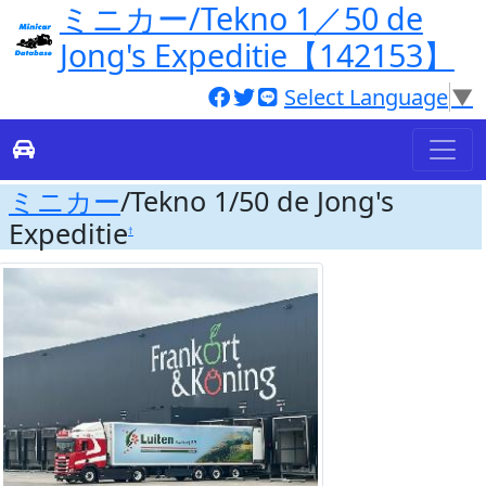
ミニカー/Tekno 1／50 de
Jong's Expeditie【142153】
Select Language
▼
ミニカー
/Tekno 1/50 de Jong's
Expeditie
†