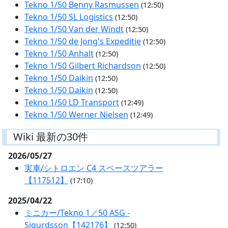
Tekno 1/50 Benny Rasmussen
(12:50)
Tekno 1/50 SL Logistics
(12:50)
Tekno 1/50 Van der Windt
(12:50)
Tekno 1/50 de Jong's Expeditie
(12:50)
Tekno 1/50 Anhalt
(12:50)
Tekno 1/50 Gilbert Richardson
(12:50)
Tekno 1/50 Daikin
(12:50)
Tekno 1/50 Daikin
(12:50)
Tekno 1/50 LD Transport
(12:49)
Tekno 1/50 Werner Nielsen
(12:49)
Wiki 最新の30件
2026/05/27
実車/シトロエン C4 スペースツアラー
【117512】
(17:10)
2025/04/22
ミニカー/Tekno 1／50 ASG -
Sigurdsson【142176】
(12:50)