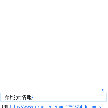
参照元情報
†
URL:
https://www.tekno.nl/en/mod-175082af-de-jong-s-