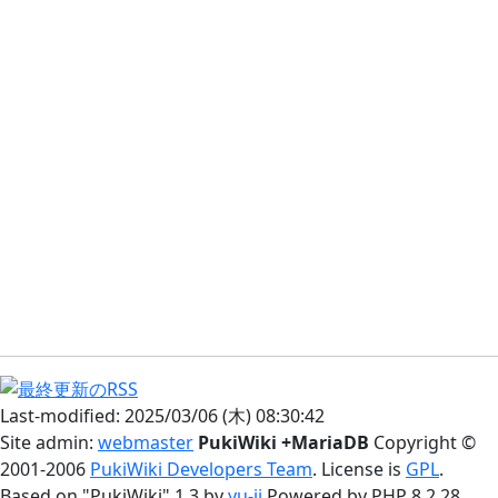
Last-modified: 2025/03/06 (木) 08:30:42
Site admin:
webmaster
PukiWiki +MariaDB
Copyright ©
2001-2006
PukiWiki Developers Team
. License is
GPL
.
Based on "PukiWiki" 1.3 by
yu-ji
Powered by PHP 8.2.28.