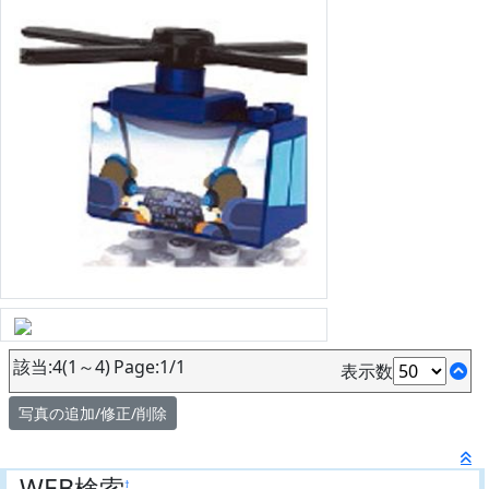
該当:4(1～4) Page:1/1
表示数
写真の追加/修正/削除
WEB検索
†