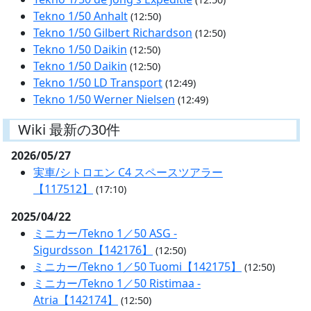
Tekno 1/50 Anhalt
(12:50)
Tekno 1/50 Gilbert Richardson
(12:50)
Tekno 1/50 Daikin
(12:50)
Tekno 1/50 Daikin
(12:50)
Tekno 1/50 LD Transport
(12:49)
Tekno 1/50 Werner Nielsen
(12:49)
Wiki 最新の30件
2026/05/27
実車/シトロエン C4 スペースツアラー
【117512】
(17:10)
2025/04/22
ミニカー/Tekno 1／50 ASG -
Sigurdsson【142176】
(12:50)
ミニカー/Tekno 1／50 Tuomi【142175】
(12:50)
ミニカー/Tekno 1／50 Ristimaa -
Atria【142174】
(12:50)