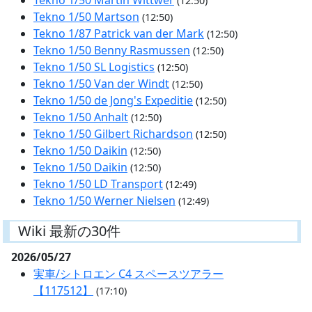
(12:50)
Tekno 1/50 Martson
(12:50)
Tekno 1/87 Patrick van der Mark
(12:50)
Tekno 1/50 Benny Rasmussen
(12:50)
Tekno 1/50 SL Logistics
(12:50)
Tekno 1/50 Van der Windt
(12:50)
Tekno 1/50 de Jong's Expeditie
(12:50)
Tekno 1/50 Anhalt
(12:50)
Tekno 1/50 Gilbert Richardson
(12:50)
Tekno 1/50 Daikin
(12:50)
Tekno 1/50 Daikin
(12:50)
Tekno 1/50 LD Transport
(12:49)
Tekno 1/50 Werner Nielsen
(12:49)
Wiki 最新の30件
2026/05/27
実車/シトロエン C4 スペースツアラー
【117512】
(17:10)