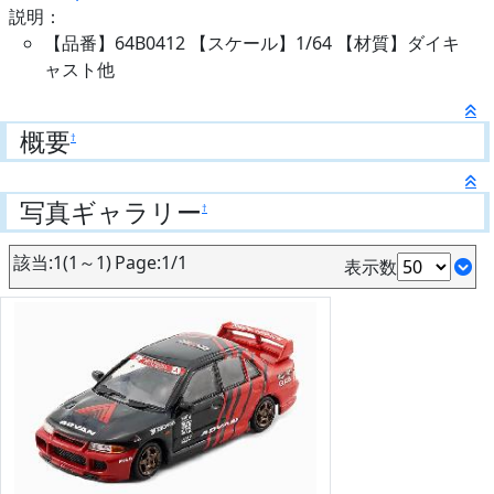
説明：
【品番】64B0412 【スケール】1/64 【材質】ダイキ
ャスト他
概要
†
写真ギャラリー
†
該当:1(1～1) Page:1/1
表示数