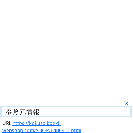
参照元情報
†
URL:
https://kokusaiboeki-
webshop.com/SHOP/64B0412.html