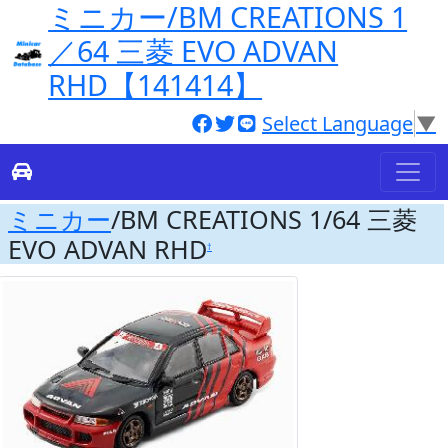
ミニカー/BM CREATIONS 1
／64 三菱 EVO ADVAN
RHD【141414】
Select Language
▼
ミニカー
/BM CREATIONS 1/64 三菱
EVO ADVAN RHD
†