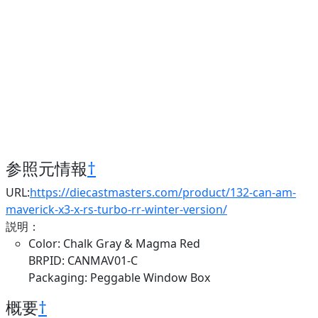
参照元情報
†
URL:
https://diecastmasters.com/product/132-can-am-
maverick-x3-x-rs-turbo-rr-winter-version/
説明：
Color: Chalk Gray & Magma Red
BRPID: CANMAV01-C
Packaging: Peggable Window Box
概要
†