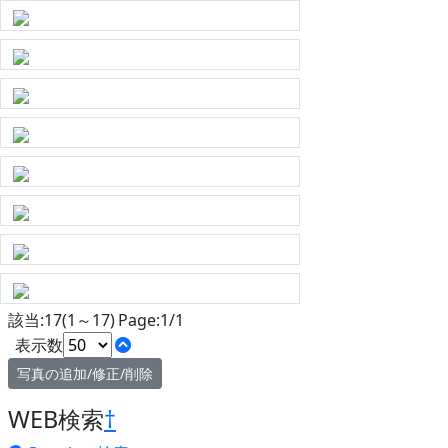
該当:17(1～17) Page:1/1
表示数
写真の追加/修正/削除
WEB検索
†