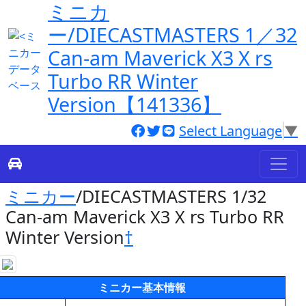
ミニカ
ー/DIECASTMASTERS 1／32
Can-am Maverick X3 X rs
Turbo RR Winter
Version【141336】
Select Language
▼
ミニカー
/DIECASTMASTERS 1/32
Can-am Maverick X3 X rs Turbo RR
Winter Version
†
ミニカー基本情報