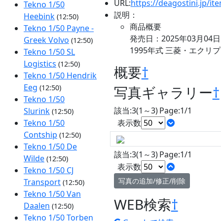
URL:
https://deagostini.jp/
Tekno 1/50
説明：
Heebink
(12:50)
商品概要
Tekno 1/50 Payne -
発売日：2025年03月04日
Greek Volvo
(12:50)
1995年式 三菱・エクリ
Tekno 1/50 SL
Logistics
(12:50)
概要
†
Tekno 1/50 Hendrik
Eeg
写真ギャラリー
†
(12:50)
Tekno 1/50
該当:3(1～3) Page:1/1
Slurink
(12:50)
表示数
Tekno 1/50
Contship
(12:50)
Tekno 1/50 De
該当:3(1～3) Page:1/1
Wilde
(12:50)
表示数
Tekno 1/50 CJ
写真の追加/修正/削除
Transport
(12:50)
Tekno 1/50 Van
WEB検索
†
Daalen
(12:50)
Tekno 1/50 Torben