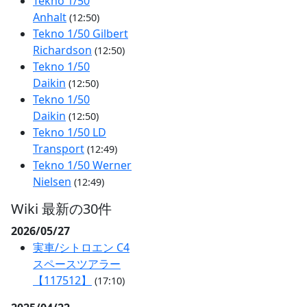
Tekno 1/50
Anhalt
(12:50)
Tekno 1/50 Gilbert
Richardson
(12:50)
Tekno 1/50
Daikin
(12:50)
Tekno 1/50
Daikin
(12:50)
Tekno 1/50 LD
Transport
(12:49)
Tekno 1/50 Werner
Nielsen
(12:49)
Wiki 最新の30件
2026/05/27
実車/シトロエン C4
スペースツアラー
【117512】
(17:10)