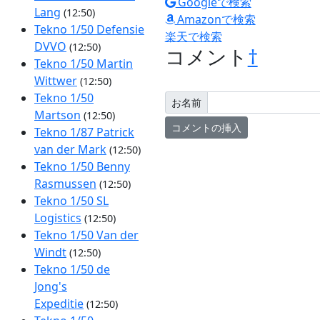
Googleで検索
Lang
(12:50)
Amazonで検索
Tekno 1/50 Defensie
楽天で検索
DVVO
(12:50)
コメント
†
Tekno 1/50 Martin
Wittwer
(12:50)
Tekno 1/50
お名前
Martson
(12:50)
Tekno 1/87 Patrick
van der Mark
(12:50)
Tekno 1/50 Benny
Rasmussen
(12:50)
Tekno 1/50 SL
Logistics
(12:50)
Tekno 1/50 Van der
Windt
(12:50)
Tekno 1/50 de
Jong's
Expeditie
(12:50)