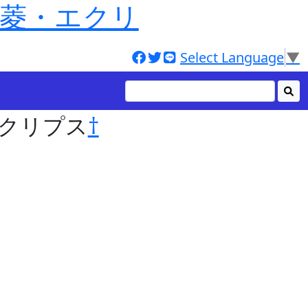
式 三菱・エクリ
Select Language
▼
菱・エクリプス
†