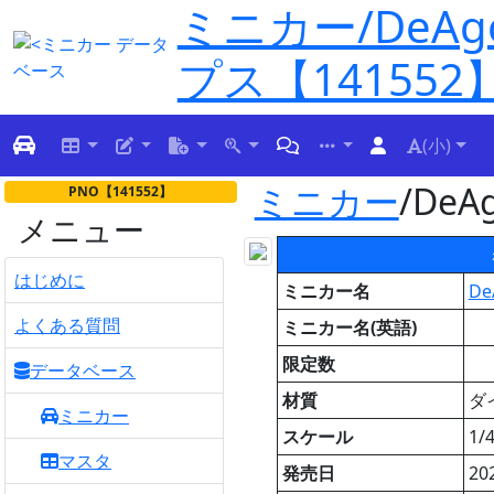
ミニカー/DeAgo
プス【141552
(小)
ミニカー
/DeA
PNO【141552】
メニュー
はじめに
ミニカー名
De
よくある質問
ミニカー名(英語)
限定数
データベース
材質
ダ
ミニカー
スケール
1/
マスタ
発売日
20