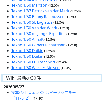
Tekno 1/50 Martson
(12:50)
Tekno 1/87 Patrick van der Mark
(12:50)
Tekno 1/50 Benny Rasmussen
(12:50)
Tekno 1/50 SL Logistics
(12:50)
Tekno 1/50 Van der Windt
(12:50)
Tekno 1/50 de Jong's Expeditie
(12:50)
Tekno 1/50 Anhalt
(12:50)
Tekno 1/50 Gilbert Richardson
(12:50)
Tekno 1/50 Daikin
(12:50)
Tekno 1/50 Daikin
(12:50)
Tekno 1/50 LD Transport
(12:49)
Tekno 1/50 Werner Nielsen
(12:49)
Wiki 最新の30件
2026/05/27
実車/シトロエン C4 スペースツアラー
【117512】
(17:10)