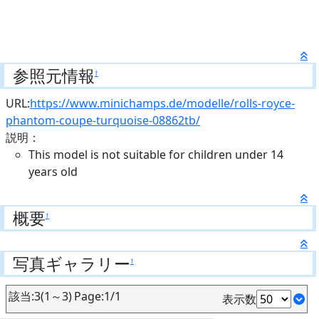
参照元情報
†
URL:
https://www.minichamps.de/modelle/rolls-royce-
phantom-coupe-turquoise-08862tb/
説明：
This model is not suitable for children under 14
years old
概要
†
写真ギャラリー
†
該当:3(1～3) Page:1/1
表示数