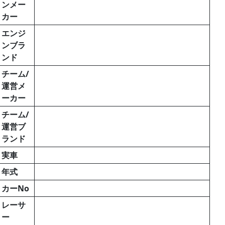
ンメー
カー
エンジ
ンブラ
ンド
チーム/
運営メ
ーカー
チーム/
運営ブ
ランド
実車
年式
カーNo
レーサ
ー