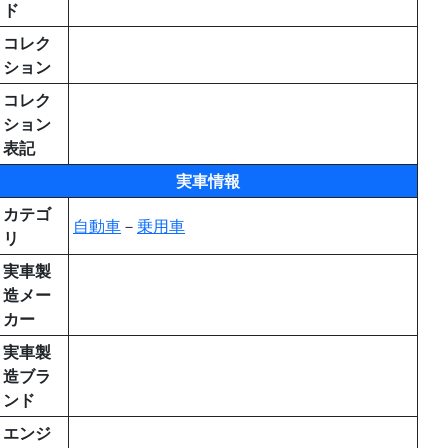
ド
コレク
ション
コレク
ション
表記
実車情報
カテゴ
自動車
－
乗用車
リ
実車製
造メー
カー
実車製
造ブラ
ンド
エンジ