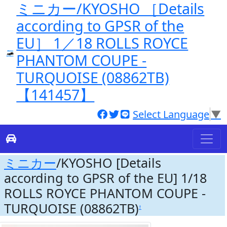
ミニカー/KYOSHO ［Details
according to GPSR of the
EU］ 1／18 ROLLS ROYCE
PHANTOM COUPE -
TURQUOISE (08862TB)
【141457】
Select Language
▼
ミニカー
/KYOSHO [Details
according to GPSR of the EU] 1/18
ROLLS ROYCE PHANTOM COUPE -
TURQUOISE (08862TB)
†