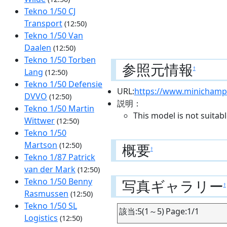
Tekno 1/50 CJ
Transport
(12:50)
Tekno 1/50 Van
Daalen
(12:50)
Tekno 1/50 Torben
参照元情報
†
Lang
(12:50)
Tekno 1/50 Defensie
URL:
https://www.minichamp
DVVO
(12:50)
説明：
Tekno 1/50 Martin
This model is not suitab
Wittwer
(12:50)
Tekno 1/50
Martson
概要
(12:50)
†
Tekno 1/87 Patrick
van der Mark
(12:50)
Tekno 1/50 Benny
写真ギャラリー
†
Rasmussen
(12:50)
Tekno 1/50 SL
該当:5(1～5) Page:1/1
Logistics
(12:50)