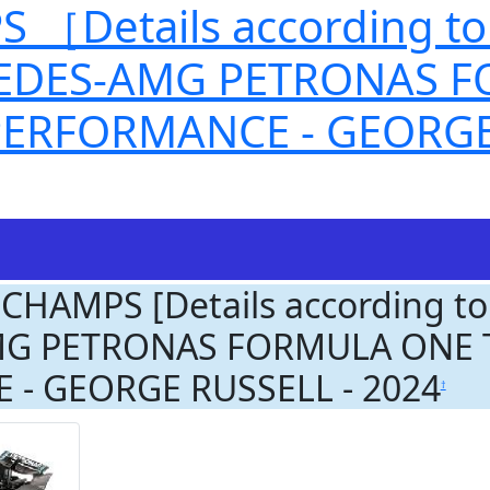
etails according to 
EDES-AMG PETRONAS 
PERFORMANCE - GEORGE
CHAMPS [Details according to
G PETRONAS FORMULA ONE T
- GEORGE RUSSELL - 2024
†