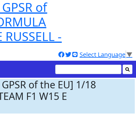
GPSR of
FORMULA
 RUSSELL -
Select Language
▼
 GPSR of the EU] 1/18
EAM F1 W15 E