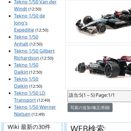
Tekno 1/50 Van der
Windt
(12:50)
Tekno 1/50 de
Jong's
Expeditie
(12:50)
Tekno 1/50
Anhalt
(12:50)
Tekno 1/50 Gilbert
Richardson
(12:50)
Tekno 1/50
Daikin
(12:50)
Tekno 1/50
Daikin
(12:50)
Tekno 1/50 LD
該当:5(1～5) Page:1/1
Transport
(12:49)
Tekno 1/50 Werner
写真の追加/修正/削除
Nielsen
(12:49)
WEB検索
Wiki 最新の30件
†