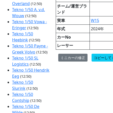
Overland
(12:50)
チーム/運営ブラ
Tekno 1/50 A. v.d.
ンド
Wouw
(12:50)
実車
W15
Tekno 1/50 Vowa -
Eringer
(12:50)
年式
2024年
Tekno 1/50
カーNo
Heebink
(12:50)
レーサー
Tekno 1/50 Payne -
Greek Volvo
(12:50)
ミニカーの修正
コピーして
Tekno 1/50 SL
Logistics
(12:50)
Tekno 1/50 Hendrik
Eeg
(12:50)
Tekno 1/50
Slurink
(12:50)
Tekno 1/50
Contship
(12:50)
Tekno 1/50 De
Wilde
(12:50)