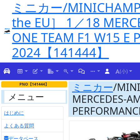
ミニカー/MINICHAMPS ［D
the EU］ 1／18 MERC
ONE TEAM F1 W15 E 
2024【141444】
(小)
ミニカー
/MINI
PNO【141444】
メニュー
MERCEDES-AM
PERFORMANCE 
はじめに
よくある質問
データベース