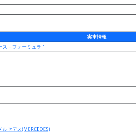
実車情報
ース
－
フォーミュラ 1
メルセデス(MERCEDES)