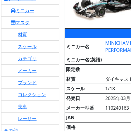
ミニカー
マスタ
材質
MINICHAMPS
ミニカー名
スケール
PERFORMAN
カテゴリ
ミニカー名(英語)
限定数
メーカー
材質
ダイキャス
ブランド
スケール
1/18
コレクション
発売日
2025年03月
実車
メーカー型番
110240163
JAN
レーサー
価格
その他