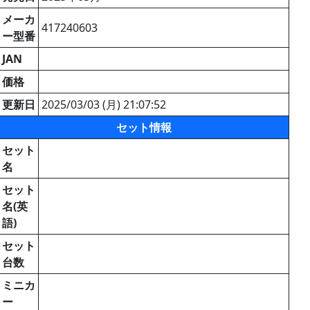
メーカ
417240603
ー型番
JAN
価格
更新日
2025/03/03 (月) 21:07:52
セット情報
セット
名
セット
名(英
語)
セット
台数
ミニカ
ー