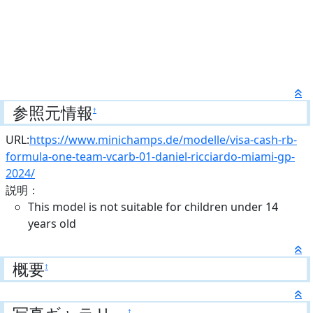
参照元情報
†
URL:
https://www.minichamps.de/modelle/visa-cash-rb-
formula-one-team-vcarb-01-daniel-ricciardo-miami-gp-
2024/
説明：
This model is not suitable for children under 14
years old
概要
†
†