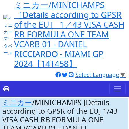
ミニカー/MINICHAMPS
［Details according to GPSR
of the EU］ 1／43 VISA CASH
RB FORMULA ONE TEAM
VCARB 01 - DANIEL
RICCIARDO - MIAMI GP
2024【141458】
Select Language
▼
ミニカー
/MINICHAMPS [Details
according to GPSR of the EU] 1/43
VISA CASH RB FORMULA ONE
TEAM VCARB 01 - DANIEL