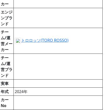
カー
エンジ
ンブラ
ンド
チー
ム/運
トロロッソ(TORO ROSSO)
営メー
カー
チー
ム/運
営ブラ
ンド
実車
年式
2024年
カー
No