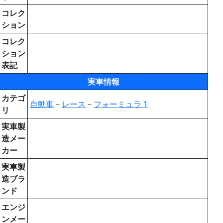
コレク
ション
コレク
ション
表記
実車情報
カテゴ
自動車
－
レース
－
フォーミュラ 1
リ
実車製
造メー
カー
実車製
造ブラ
ンド
エンジ
ンメー