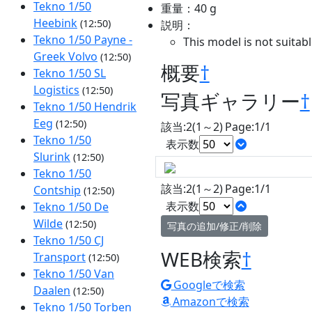
Tekno 1/50
重量：40 g
Heebink
(12:50)
説明：
Tekno 1/50 Payne -
This model is not suitab
Greek Volvo
(12:50)
概要
†
Tekno 1/50 SL
Logistics
(12:50)
写真ギャラリー
†
Tekno 1/50 Hendrik
Eeg
(12:50)
該当:2(1～2) Page:1/1
Tekno 1/50
表示数
Slurink
(12:50)
Tekno 1/50
該当:2(1～2) Page:1/1
Contship
(12:50)
表示数
Tekno 1/50 De
Wilde
(12:50)
写真の追加/修正/削除
Tekno 1/50 CJ
WEB検索
†
Transport
(12:50)
Tekno 1/50 Van
Googleで検索
Daalen
(12:50)
Amazonで検索
Tekno 1/50 Torben