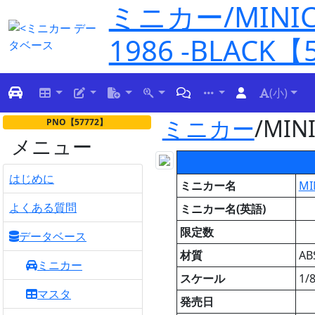
ミニカー/MINICH
1986 -BLACK【
(小)
ミニカー
/MINI
PNO【57772】
メニュー
はじめに
ミニカー名
MI
よくある質問
ミニカー名(英語)
限定数
データベース
材質
A
ミニカー
スケール
1/
マスタ
発売日