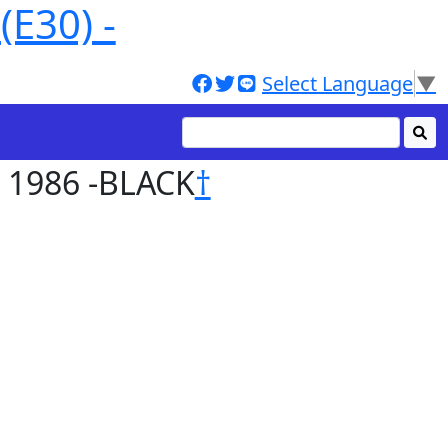
30) -
Select Language
▼
 1986 -BLACK
†