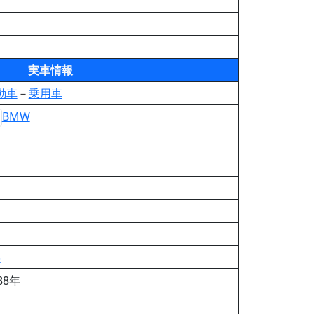
実車情報
動車
－
乗用車
BMW
3
88年