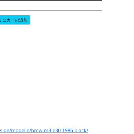
ミニカーの追加
s.de/modelle/bmw-m3-e30-1986-black/