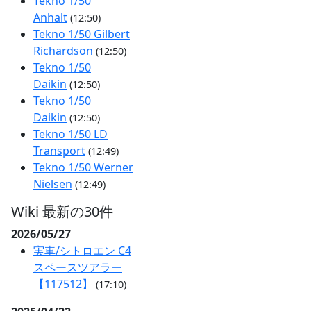
Tekno 1/50
Anhalt
(12:50)
Tekno 1/50 Gilbert
Richardson
(12:50)
Tekno 1/50
Daikin
(12:50)
Tekno 1/50
Daikin
(12:50)
Tekno 1/50 LD
Transport
(12:49)
Tekno 1/50 Werner
Nielsen
(12:49)
Wiki 最新の30件
2026/05/27
実車/シトロエン C4
スペースツアラー
【117512】
(17:10)