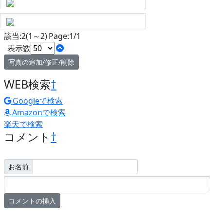
該当:2(1～2) Page:1/1
表示数
写真の追加/修正/削除
WEB検索
†
Googleで検索
Amazonで検索
楽天で検索
コメント
†
お名前