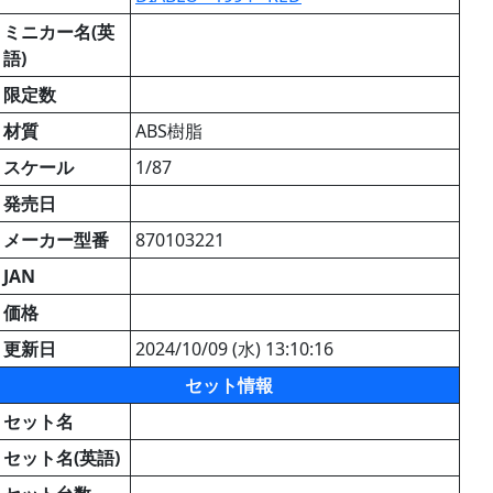
ミニカー名(英
語)
限定数
材質
ABS樹脂
スケール
1/87
発売日
メーカー型番
870103221
JAN
価格
更新日
2024/10/09 (水) 13:10:16
セット情報
セット名
セット名(英語)