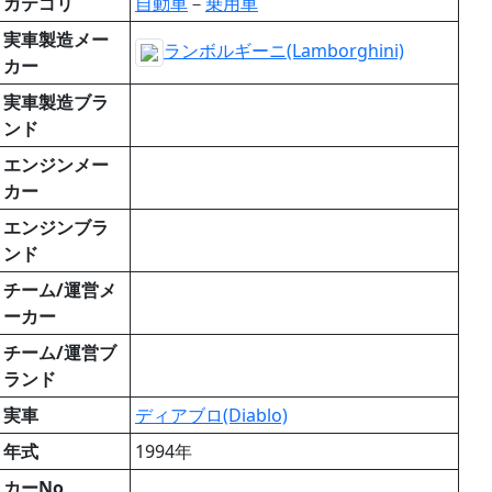
カテゴリ
自動車
－
乗用車
実車製造メー
ランボルギーニ(Lamborghini)
カー
実車製造ブラ
ンド
エンジンメー
カー
エンジンブラ
ンド
チーム/運営メ
ーカー
チーム/運営ブ
ランド
実車
ディアブロ(Diablo)
年式
1994年
カーNo