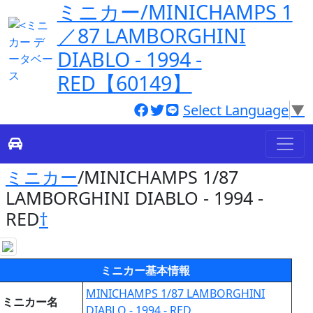
ミニカー/MINICHAMPS 1
／87 LAMBORGHINI
DIABLO - 1994 -
RED【60149】
Select Language
▼
ミニカー
/MINICHAMPS 1/87
LAMBORGHINI DIABLO - 1994 -
RED
†
ミニカー基本情報
MINICHAMPS 1/87 LAMBORGHINI
ミニカー名
DIABLO - 1994 - RED