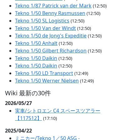
Tekno 1/87 Patrick van der Mark
(12:50)
Tekno 1/50 Benny Rasmussen
(12:50)
Tekno 1/50 SL Logistics
(12:50)
Tekno 1/50 Van der Windt
(12:50)
Tekno 1/50 de Jong's Expeditie
(12:50)
Tekno 1/50 Anhalt
(12:50)
Tekno 1/50 Gilbert Richardson
(12:50)
Tekno 1/50 Daikin
(12:50)
Tekno 1/50 Daikin
(12:50)
Tekno 1/50 LD Transport
(12:49)
Tekno 1/50 Werner Nielsen
(12:49)
Wiki 最新の30件
2026/05/27
実車/シトロエン C4 スペースツアラー
【117512】
(17:10)
2025/04/22
ミニカー/Tekno 1／50 ASG -