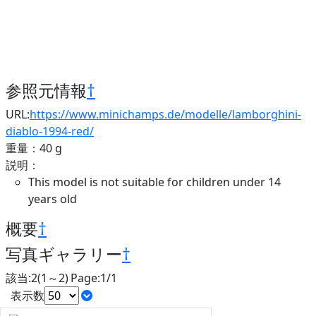
参照元情報
†
URL:
https://www.minichamps.de/modelle/lamborghini-
diablo-1994-red/
重量：40 g
説明：
This model is not suitable for children under 14
years old
概要
†
写真ギャラリー
†
該当:2(1～2) Page:1/1
表示数