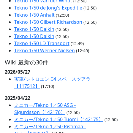
Tekno 1/50 Van der Windt
(12:50)
Tekno 1/50 de Jong's Expeditie
(12:50)
Tekno 1/50 Anhalt
(12:50)
Tekno 1/50 Gilbert Richardson
(12:50)
Tekno 1/50 Daikin
(12:50)
Tekno 1/50 Daikin
(12:50)
Tekno 1/50 LD Transport
(12:49)
Tekno 1/50 Werner Nielsen
(12:49)
Wiki 最新の30件
2026/05/27
実車/シトロエン C4 スペースツアラー
【117512】
(17:10)
2025/04/22
ミニカー/Tekno 1／50 ASG -
Sigurdsson【142176】
(12:50)
ミニカー/Tekno 1／50 Tuomi【142175】
(12:50)
ミニカー/Tekno 1／50 Ristimaa -