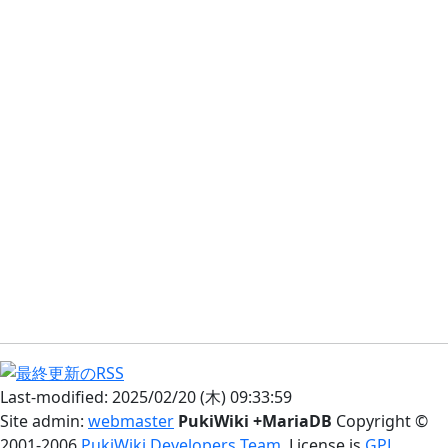
Last-modified: 2025/02/20 (木) 09:33:59
Site admin:
webmaster
PukiWiki +MariaDB
Copyright ©
2001-2006
PukiWiki Developers Team
. License is
GPL
.