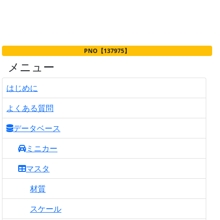
PNO【137975】
メニュー
はじめに
よくある質問
データベース
ミニカー
マスタ
材質
スケール