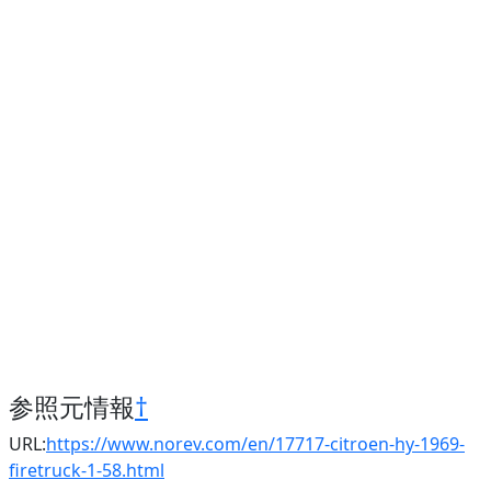
参照元情報
†
URL:
https://www.norev.com/en/17717-citroen-hy-1969-
firetruck-1-58.html