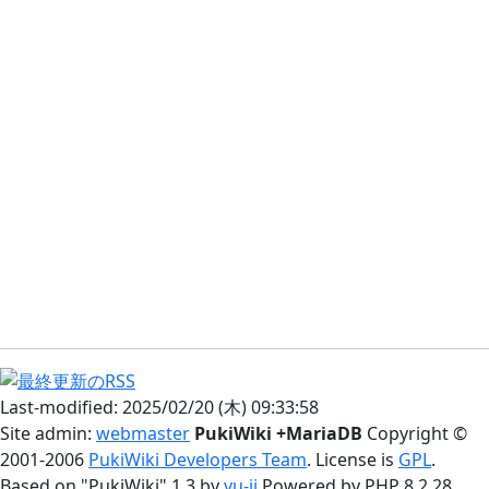
Last-modified: 2025/02/20 (木) 09:33:58
Site admin:
webmaster
PukiWiki +MariaDB
Copyright ©
2001-2006
PukiWiki Developers Team
. License is
GPL
.
Based on "PukiWiki" 1.3 by
yu-ji
Powered by PHP 8.2.28.