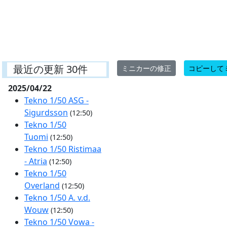
最近の更新 30件
ミニカーの修正
コピーして
2025/04/22
Tekno 1/50 ASG -
Sigurdsson
(12:50)
Tekno 1/50
Tuomi
(12:50)
Tekno 1/50 Ristimaa
- Atria
(12:50)
Tekno 1/50
Overland
(12:50)
Tekno 1/50 A. v.d.
Wouw
(12:50)
Tekno 1/50 Vowa -