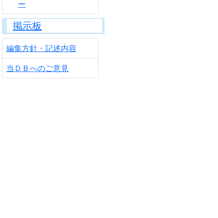
ー
掲示板
編集方針・記述内容
当ＤＢへのご意見