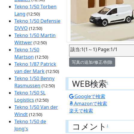
Tekno 1/50 Torben
Lang
(12:50)
Tekno 1/50 Defensie
DVVO
(12:50)
Tekno 1/50 Martin
Wittwer
(12:50)
該当:1(1～1) Page:1/1
Tekno 1/50
Martson
(12:50)
写真の追加/修正/削除
Tekno 1/87 Patrick
van der Mark
(12:50)
Tekno 1/50 Benny
WEB検索
†
Rasmussen
(12:50)
Tekno 1/50 SL
Googleで検索
Logistics
(12:50)
Amazonで検索
Tekno 1/50 Van der
楽天で検索
Windt
(12:50)
Tekno 1/50 de
コメント
†
Jong's