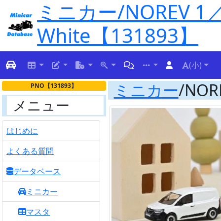
ミニカー/NOREV 1／64
White【131893】
(小)
ミニカー
/NORE
PNO【131893】
メニュー
はじめに
よくある質問
データベース
ミニカー
マスタ