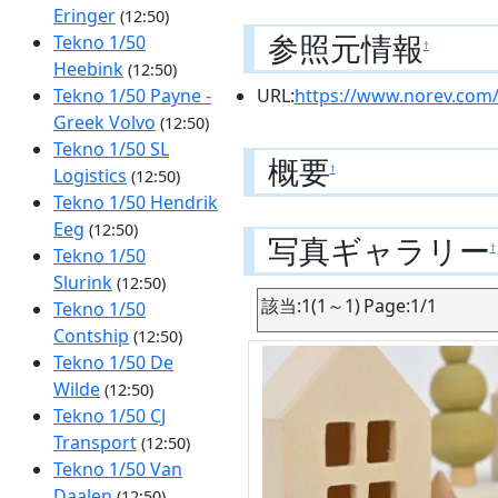
Eringer
(12:50)
参照元情報
Tekno 1/50
†
Heebink
(12:50)
URL:
https://www.norev.com/
Tekno 1/50 Payne -
Greek Volvo
(12:50)
Tekno 1/50 SL
概要
†
Logistics
(12:50)
Tekno 1/50 Hendrik
Eeg
(12:50)
写真ギャラリー
†
Tekno 1/50
Slurink
(12:50)
該当:1(1～1) Page:1/1
Tekno 1/50
Contship
(12:50)
Tekno 1/50 De
Wilde
(12:50)
Tekno 1/50 CJ
Transport
(12:50)
Tekno 1/50 Van
Daalen
(12:50)