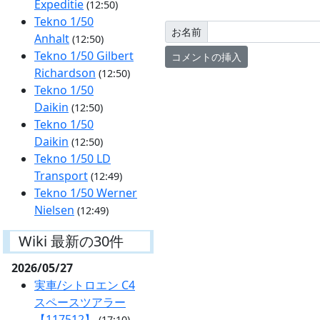
Expeditie
(12:50)
Tekno 1/50
お名前
Anhalt
(12:50)
Tekno 1/50 Gilbert
Richardson
(12:50)
Tekno 1/50
Daikin
(12:50)
Tekno 1/50
Daikin
(12:50)
Tekno 1/50 LD
Transport
(12:49)
Tekno 1/50 Werner
Nielsen
(12:49)
Wiki 最新の30件
2026/05/27
実車/シトロエン C4
スペースツアラー
【117512】
(17:10)