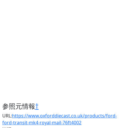
参照元情報
†
URL:
https://www.oxforddiecast.co.uk/products/ford-
ford-transit-mk4-royal-mail-76ft4002