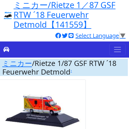
ミニカー/Rietze 1／87 GSF
RTW ´18 Feuerwehr
Detmold【141559】
Select Language
▼
ミニカー
/Rietze 1/87 GSF RTW ´18
Feuerwehr Detmold
†