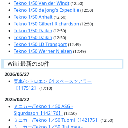
Tekno 1/50 Van der Windt
(12:50)
Tekno 1/50 de Jong's Expeditie
(12:50)
Tekno 1/50 Anhalt
(12:50)
Tekno 1/50 Gilbert Richardson
(12:50)
Tekno 1/50 Daikin
(12:50)
Tekno 1/50 Daikin
(12:50)
Tekno 1/50 LD Transport
(12:49)
Tekno 1/50 Werner Nielsen
(12:49)
Wiki 最新の30件
2026/05/27
実車/シトロエン C4 スペースツアラー
【117512】
(17:10)
2025/04/22
ミニカー/Tekno 1／50 ASG -
Sigurdsson【142176】
(12:50)
ミニカー/Tekno 1／50 Tuomi【142175】
(12:50)
ミニカー/Tekno 1／50 Ristimaa -