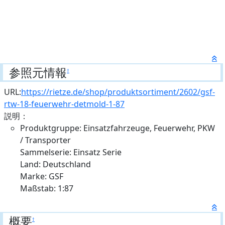
参照元情報
†
URL:
https://rietze.de/shop/produktsortiment/2602/gsf-
rtw-18-feuerwehr-detmold-1-87
説明：
Produktgruppe: Einsatzfahrzeuge, Feuerwehr, PKW
/ Transporter
Sammelserie: Einsatz Serie
Land: Deutschland
Marke: GSF
Maßstab: 1:87
概要
†