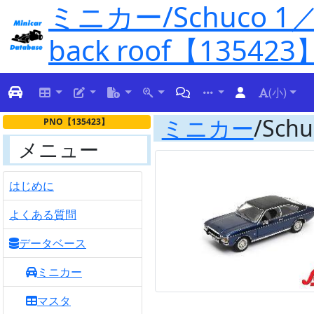
ミニカー/Schuco 1／18
back roof【135423
(小)
ミニカー
/Schu
PNO【135423】
メニュー
はじめに
よくある質問
データベース
ミニカー
マスタ