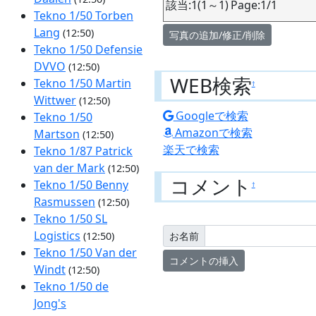
該当:1(1～1) Page:1/1
Tekno 1/50 Torben
Lang
(12:50)
写真の追加/修正/削除
Tekno 1/50 Defensie
DVVO
(12:50)
WEB検索
Tekno 1/50 Martin
†
Wittwer
(12:50)
Googleで検索
Tekno 1/50
Amazonで検索
Martson
(12:50)
楽天で検索
Tekno 1/87 Patrick
van der Mark
(12:50)
コメント
Tekno 1/50 Benny
†
Rasmussen
(12:50)
Tekno 1/50 SL
Logistics
お名前
(12:50)
Tekno 1/50 Van der
Windt
(12:50)
Tekno 1/50 de
Jong's