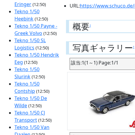
Eringer
(12:50)
URL:
https://www.schuco.de
Tekno 1/50
Heebink
(12:50)
概要
Tekno 1/50 Payne -
†
Greek Volvo
(12:50)
Tekno 1/50 SL
写真ギャラリー
Logistics
†
(12:50)
Tekno 1/50 Hendrik
Eeg
該当:1(1～1) Page:1/1
(12:50)
Tekno 1/50
Slurink
(12:50)
Tekno 1/50
Contship
(12:50)
Tekno 1/50 De
Wilde
(12:50)
Tekno 1/50 CJ
Transport
(12:50)
Tekno 1/50 Van
Daalen
(12:50)