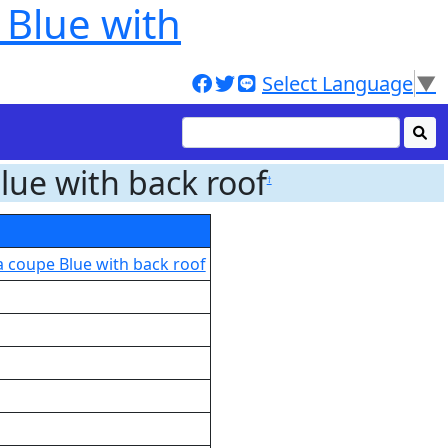
Blue with
Select Language
▼
ue with back roof
†
 coupe Blue with back roof