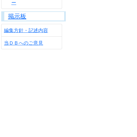
ー
掲示板
編集方針・記述内容
当ＤＢへのご意見