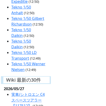
Expeditie
(12:50)
Tekno 1/50
Anhalt
(12:50)
Tekno 1/50 Gilbert
Richardson
(12:50)
Tekno 1/50
Daikin
(12:50)
Tekno 1/50
Daikin
(12:50)
Tekno 1/50 LD
Transport
(12:49)
Tekno 1/50 Werner
Nielsen
(12:49)
Wiki 最新の30件
2026/05/27
実車/シトロエン C4
スペースツアラー
【117512】
(17:10)